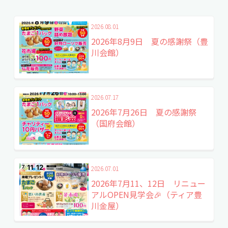
2026.06.22
2025.05.26
2024.08.30
2026.06.15
2024.12.07
2024.08.01
2026.08.01
2026年6月24日 家族
2025年6月8日 人形供
2024年9月予定 家族
2026年6月21日 花市場
2024年12月16日 花市
2024年8月11日 花市場
2026年8月9日 夏の感謝祭（豊
葬まるわかり相談会
養祭&お楽しみ抽選会
葬の見学相談会
&家族葬相談会（金屋
場&事前葬儀相談会
&事前葬儀相談会（蒲
川会館）
（国府）
ホール）
（野田会館）
郡西会館）
2026.07.17
2026年7月26日 夏の感謝祭
（国府会館）
2026.07.01
2026年7月11、12日 リニュー
アルOPEN見学会🎉（ティア豊
川金屋）