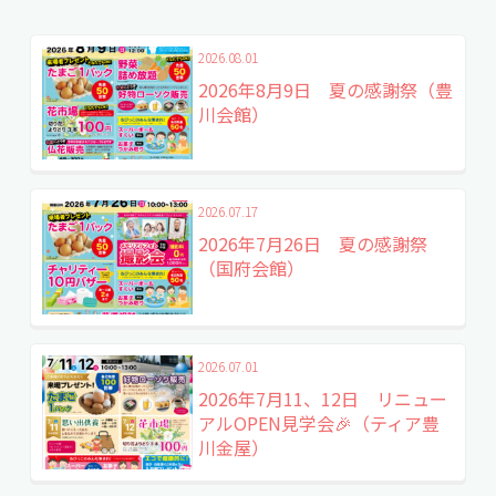
2026.06.15
2024.12.07
2024.08.01
2026.06.05
2024.11.22
2024.07.27
2026.08.01
2026年6月21日 花市場
2024年12月16日 花市
2024年8月11日 花市場
2026年6月14日 家族
2024年11月29日 花市
2024年8月予定 家族
2026年8月9日 夏の感謝祭（豊
&家族葬相談会（金屋
場&事前葬儀相談会
&事前葬儀相談会（蒲
葬まるわかり相談会
場&事前葬儀相談会
葬の見学相談会
川会館）
ホール）
（野田会館）
郡西会館）
（豊川）
（野田会館）
2026.07.17
2026年7月26日 夏の感謝祭
（国府会館）
2026.07.01
2026年7月11、12日 リニュー
アルOPEN見学会🎉（ティア豊
川金屋）