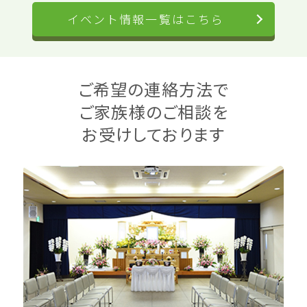
イベント情報一覧はこちら
ご希望の連絡方法で
ご家族様のご相談を
2026.06.22
2025.05.26
2024.08.30
2026.06.15
2024.12.07
2024.08.01
お受けしております
2026年6月24日 家族
2025年6月8日 人形供
2024年9月予定 家族
2026年6月21日 花市場
2024年12月16日 花市
2024年8月11日 花市場
葬まるわかり相談会
養祭&お楽しみ抽選会
葬の見学相談会
&家族葬相談会（金屋
場&事前葬儀相談会
&事前葬儀相談会（蒲
（国府）
ホール）
（野田会館）
郡西会館）