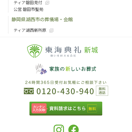
ティア磐田見付
公営 磐田市聖苑
静岡県湖西市の葬儀場・会館
ティア湖西新所原
新城